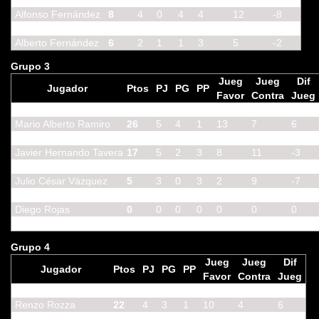
Daniel Tomás
15
4
2
2
8
9
-1
Alfonso Fernández
8
4
0
4
4
12
-8
Juan José Jorquera
7
1
1
0
3
0
3
Alberto Fernández
6
2
1
1
3
5
-2
Grupo 3
Jueg
Jueg
Dif
Jugador
Ptos
PJ
PG
PP
Favor
Contra
Jueg
Jose María Torres
31
6
4
2
15
8
7
Mario Alberto Ramiro
26
5
4
1
13
7
6
Alejandro Bravo
19
4
2
2
10
7
3
Javier Hernando Tavera
17
5
2
3
8
11
-3
Tomás Peuvrel
11
2
2
0
6
3
3
Julio César Vázquez
5
3
0
3
2
9
-7
Javier Bueno
3
3
0
3
0
9
-9
Diego Rojas
0
0
0
0
0
0
0
Sergei Alexandrov
0
0
0
0
0
0
0
Grupo 4
Jueg
Jueg
Dif
Jugador
Ptos
PJ
PG
PP
Favor
Contra
Jueg
José Luis Fernández
25
5
3
2
13
8
5
Renzo Rozza
22
4
3
1
10
4
6