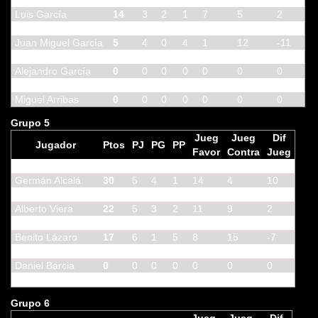
Carlos Sanz
22
5
3
2
11
9
2
Luis García
14
3
2
1
7
5
2
Álvaro Román
8
3
1
2
4
8
-4
Juan Miguel García
5
4
0
4
1
12
-11
Diego del Barrio
0
0
0
0
0
0
0
Alejandro García
0
0
0
0
0
0
0
Pedro Gómez
0
0
0
0
0
0
0
Miguel Arribas
0
0
0
0
0
0
0
Grupo 5
Jueg
Jueg
Dif
Jugador
Ptos
PJ
PG
PP
Favor
Contra
Jueg
Fernando Lucena
32
6
4
2
16
8
8
Germán Alcalá
30
5
4
1
14
4
10
Jesús Domínguez
24
4
4
0
12
4
8
Alberto Viera
22
5
3
2
11
9
2
Lorenzo Sebastián
21
6
3
3
10
13
-3
Benito Lázaro
17
6
1
5
8
15
-7
Alberto Rodríguez
6
6
0
6
0
18
-18
Daniel Barcia
0
0
0
0
0
0
0
Felipe Jiménez
0
0
0
0
0
0
0
Grupo 6