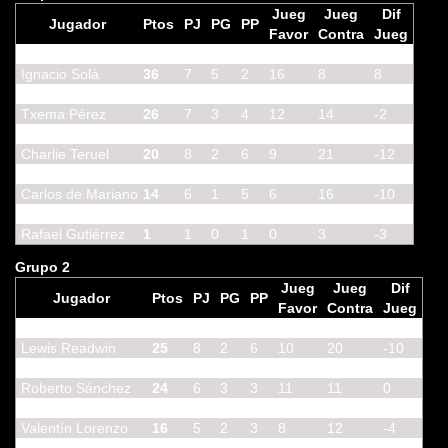
Jueg
Jueg
Dif
Jugador
Ptos
PJ
PG
PP
Favor
Contra
Jueg
Fabián ILC
37
6
6
0
18
5
13
Ignacio Solá
36
7
5
2
16
8
8
Manuel Ramírez
27
5
4
1
12
5
7
Txema Pérez
26
7
3
4
12
14
-2
Pedro Álamo
22
4
3
1
11
5
6
Charlie Teruel
20
8
2
6
9
21
-12
Simon Di Paola
17
6
1
5
10
17
-7
Carlos de Mariano
14
6
1
5
6
16
-10
Luis Bory
8
2
1
1
3
3
0
Rafael Gutiérrez
1
1
0
1
0
3
-3
Grupo 2
Jueg
Jueg
Dif
Jugador
Ptos
PJ
PG
PP
Favor
Contra
Jueg
Javier Fraser
35
5
5
0
15
0
15
Lewis Readwin
25
8
2
6
10
20
-10
Jacinto Tortosa
24
5
3
2
13
9
4
Roberto Sánchez
24
6
3
3
11
11
0
Miguel Quirce
19
4
3
1
9
6
3
Valentín Lorenzo
16
5
2
3
8
12
-4