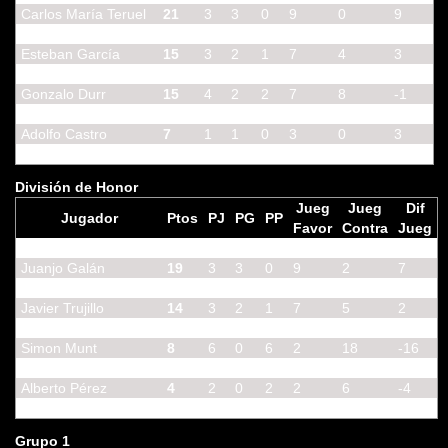
Carlos María Teruel
21
3
3
0
9
0
9
Andrew Fraser
21
8
1
7
9
23
-14
Esteban García
15
3
2
1
7
4
3
Mario Ruedas
15
4
2
2
7
8
-1
Gonzalo Durr
15
4
2
2
7
8
-1
Juan Pablo Novillo
10
5
1
4
4
14
-10
Adolfo Castro
7
1
1
0
3
0
3
Miguel Ángel Moyano
7
2
1
1
3
4
-1
División de Honor
Jueg
Jueg
Dif
Jugador
Ptos
PJ
PG
PP
Favor
Contra
Jueg
Jesús Díaz Díaz
27
5
4
1
14
7
7
Juanjo Galán
19
3
3
0
9
2
7
Francisco Igualada
15
3
2
1
8
5
3
Javier Trujillo
14
3
2
1
7
5
2
José Antonio Martínez
11
3
1
2
5
6
-1
Simon Munt
8
6
0
6
2
18
-16
Álvaro F. Aranega
6
1
1
0
3
1
2
Alberto Pérez
4
2
0
2
2
6
-4
Diego Santillana
0
0
0
0
0
0
0
Grupo 1