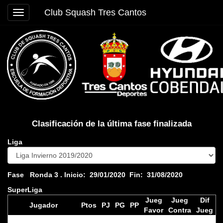
Club Squash Tres Cantos
Toggle
navigation
Clasificación de la última fase finalizada
Liga
Fase
Ronda 3
. Inicio:
29/01/2020
Fin:
31/08/2020
SuperLiga
Jueg
Jueg
Dif
Jugador
Ptos
PJ
PG
PP
Favor
Contra
Jueg
Alfonso Rubio
39
6
5
1
17
5
12